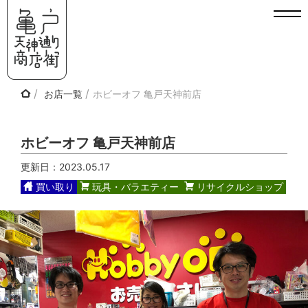
Skip
to
content
お店一覧
ホビーオフ 亀戸天神前店
ホビーオフ 亀戸天神前店
更新日：
2023.05.17
買い取り
玩具・バラエティー
リサイクルショップ