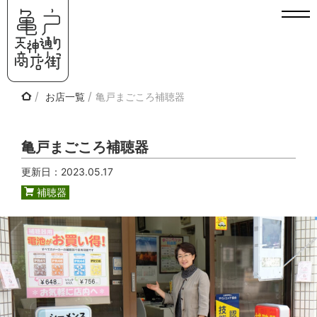
Skip
to
content
お店一覧
亀戸まごころ補聴器
亀戸まごころ補聴器
更新日：
2023.05.17
補聴器